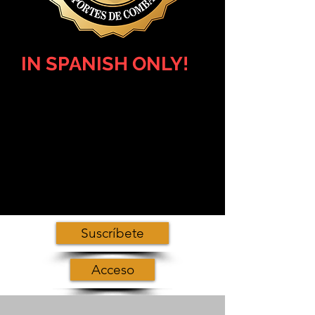
IN SPANISH ONLY!
INSTRUCTORADO
EN STRIKING
-
Nivel 1
La más completa formación de
instructores. Una capacitación
nunca antes vista en artes
marciales y deportes de combate.
Suscríbete
Acceso