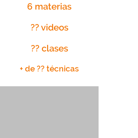
6 materias
?? videos
?? clases
+ de ?? técnicas