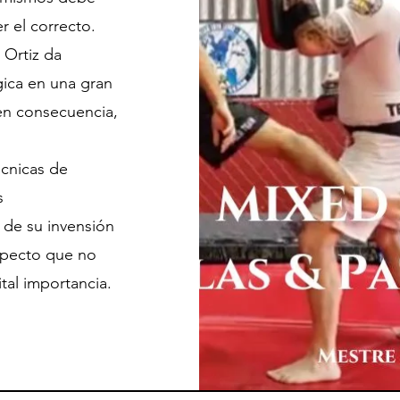
er el correcto.
 Ortiz da
gica en una gran
en consecuencia,
écnicas de
s
 de su invensión
aspecto que no
tal importancia.