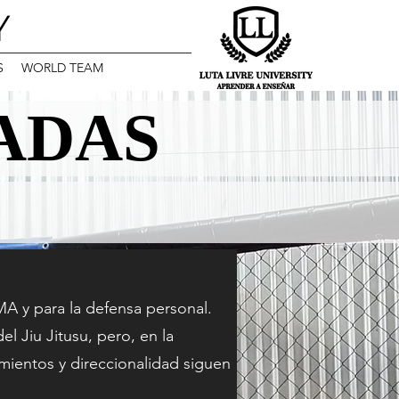
Y
S
WORLD TEAM
ADAS
ADAS
A y para la defensa personal.
el Jiu Jitusu, pero, en la
mientos y direccionalidad siguen