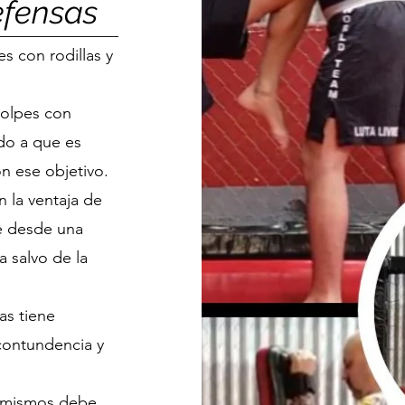
efensas
es con rodillas y
golpes con
ido a que es
on ese objetivo.
n la ventaja de
e desde una
a salvo de la
as tiene
contundencia y
s mismos debe