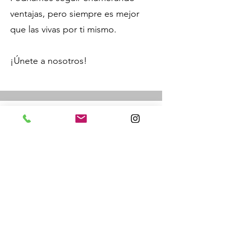
ventajas, pero siempre es mejor
que las vivas por ti mismo.
¡Únete a nosotros!
¿Qué tienes que
hacer?
PRIMER PASO
Para enseñar BRAZILIAN LUTA
LIVRE, MMA y/o STRIKING: