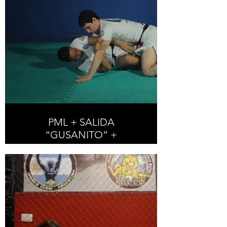
PML + SALIDA
“GUSANITO” +
EJERCICIO “GUSANITO”
/ MPS + SHRIMP ESCAPE
+ SHRIMP DRILL