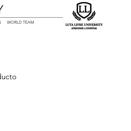
Y
S
WORLD TEAM
ducto